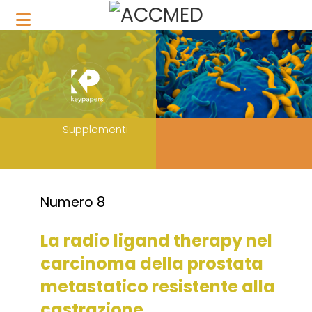
Supplementi
Numero 8
La radio ligand therapy nel
carcinoma della prostata
metastatico resistente alla
castrazione