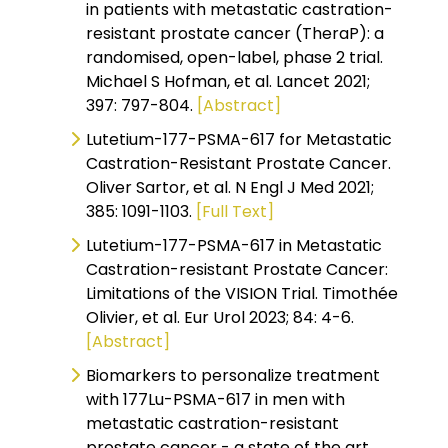
in patients with metastatic castration-
resistant prostate cancer (TheraP): a
randomised, open-label, phase 2 trial.
Michael S Hofman, et al. Lancet 2021;
397: 797-804.
[Abstract]
Lutetium-177-PSMA-617 for Metastatic
Castration-Resistant Prostate Cancer.
Oliver Sartor, et al. N Engl J Med 2021;
385: 1091-1103.
[Full Text]
Lutetium-177-PSMA-617 in Metastatic
Castration-resistant Prostate Cancer:
Limitations of the VISION Trial. Timothée
Olivier, et al. Eur Urol 2023; 84: 4-6.
[Abstract]
Biomarkers to personalize treatment
with 177Lu-PSMA-617 in men with
metastatic castration-resistant
prostate cancer - a state of the art