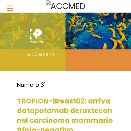
Supplementi
Numero 31
TROPION-Breast02: arriva
datopotamab deruxtecan
nel carcinoma mammario
triplo-negativo